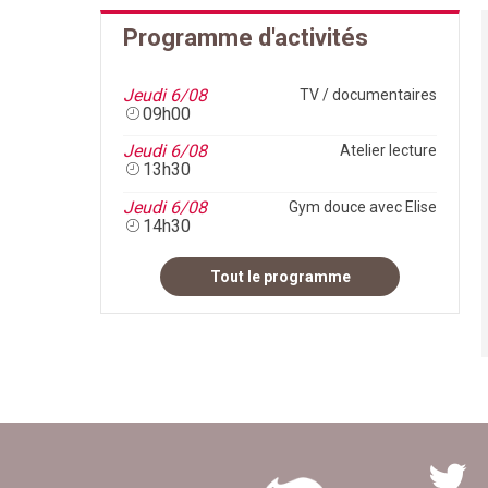
Programme d'activités
Jeudi 6/08
TV / documentaires
09h00
Résidence Le Clos des
Jeudi 6/08
Atelier lecture
13h30
Vignes
14 chemin de Cante
Jeudi 6/08
Gym douce avec Elise
Perdrix
14h30
06130 Grasse
Maison de retraite médicalisée
Tout le programme
Voir le site de la résidence