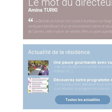
Le mot du directeu
Amina TURKI
La Bastide du Moulin est située à Auribeau-sur-Siagn
verdoyant bénéficiant d'un environnement calme et sécuri
de Cannes, cette maison de retraite offre un cadre agréabl
Actualité de la résidence
Une pause gourmande avec vu
Hier, les résidents ont profité d'une b
château d [...]
Un nouveau mois débute et nous som
vous dévoiler un programme riche en [..
Toutes les actualités