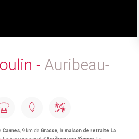
oulin -
Auribeau-
de
Cannes
, 9 km de
Grasse
, la
maison de retraite La
e typique provençal d'
Auribeau sur Siagne
. La