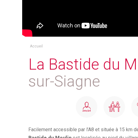
hef
Accueil
La Bastide du M
sur-Siagne
Facilement accessible par l’A8 et située à 15 km 
Bastide du Moulin
est localisée au pied du villag