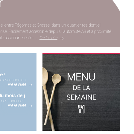
r
e, entre Pégomas et Grasse, dans un quartier résidentiel
sé. Facilement accessible depuis l'autoroute A8 et à proximité
e associant séréni ...
lire la suite
e !
elle escapade au
lire la suite
Découvrez notre programme du mois de juillet !
mes ravis de
lire la suite
.]