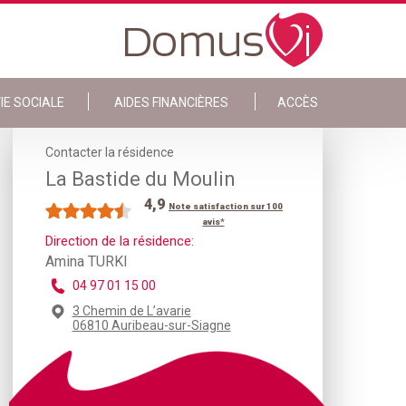
IE SOCIALE
AIDES FINANCIÈRES
ACCÈS
Contacter la résidence
La Bastide du Moulin
4,9
Note satisfaction sur 100
avis*
Direction de la résidence:
Amina TURKI
04 97 01 15 00
3 Chemin de L’avarie
06810 Auribeau-sur-Siagne