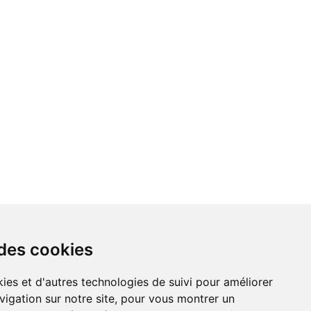
Les Jasmins de Cabrol
R
305 Chemin de Cabrol
V
06580 Pégomas
1
P
Maison de retraite médicalisée
0
M
Voir le site de la résidence
Voir le 
 des cookies
ies et d'autres technologies de suivi pour améliorer
vigation sur notre site, pour vous montrer un