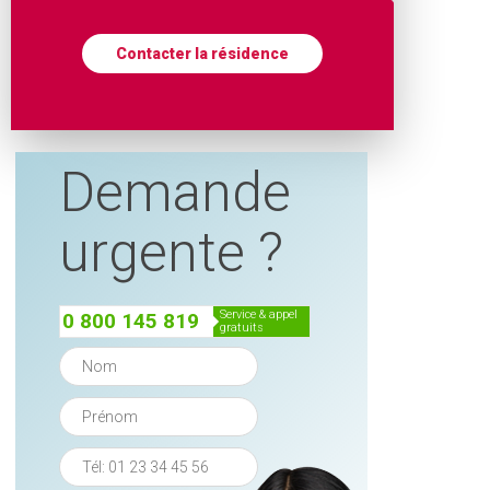
Contacter la résidence
Demande
urgente ?
service & appel
0 800 145 819
gratuits