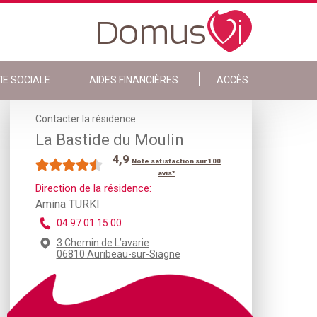
IE SOCIALE
AIDES FINANCIÈRES
ACCÈS
Contacter la résidence
La Bastide du Moulin
4,9
Note satisfaction sur 100
avis*
Direction de la résidence:
Amina TURKI
04 97 01 15 00
3 Chemin de L’avarie
06810 Auribeau-sur-Siagne