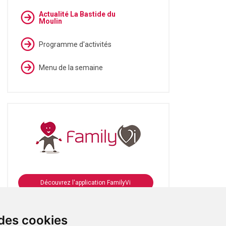
Actualité La Bastide du
Moulin
Programme d'activités
Menu de la semaine
Découvrez l'application FamilyVi
Se connecter à FamilyVi
 des cookies