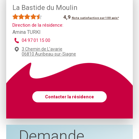
La Bastide du Moulin
4,9
Note satisfaction sur 100 avis*
Direction de la résidence:
Amina TURKI
04 97 01 15 00
3 Chemin de L’avarie
06810 Auribeau-sur-Siagne
Contacter la résidence
Demande