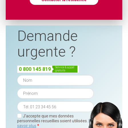
Demande
urgente ?
service & appel
0 800 145 819
gratuits
J'accepte que mes données
personnelles recueillies soient utilisées.
En
savoir plus
*