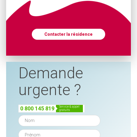
Contacter la résidence
Demande
urgente ?
service & appel
0 800 145 819
gratuits