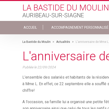
Skip to main content
LA BASTIDE DU MOULIN
AURIBEAU-SUR-SIAGNE
ACCUEIL
ACCOMPAGNEMENT PERSONNALISÉ
La Bastide du Moulin
>
Actualités
>
L'anniversaire de Mme L
L'anniversaire 
Publiée le
22/09/2024
L'ensemble des salariés et habitants de la résiden
à Mme L. En effet, ce 22 septembre elle a soufflé
chiffre!
A l'occasion, sa famille lui a organisé une petite
son anniversaire ainsi que celui de tous les natifs