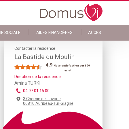
IE SOCIALE
AIDES FINANCIÈRES
ACCÈS
Contacter la résidence
La Bastide du Moulin
4,9
Note satisfaction sur 100
avis*
Direction de la résidence:
Amina TURKI
04 97 01 15 00
3 Chemin de L’avarie
06810 Auribeau-sur-Siagne