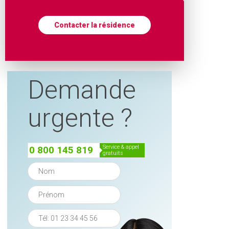
Contacter la résidence
Demande
urgente ?
service & appel
0 800 145 819
gratuits