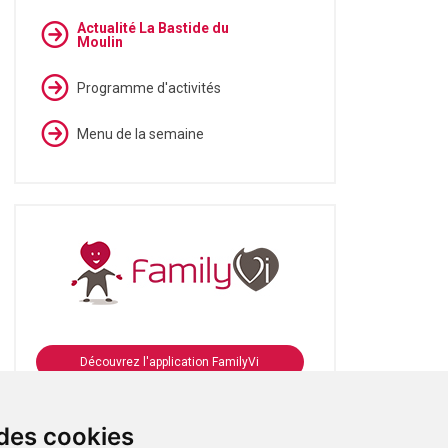
Actualité La Bastide du
Moulin
Programme d'activités
Menu de la semaine
Découvrez l'application FamilyVi
Se connecter à FamilyVi
 des cookies