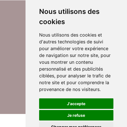
Nous utilisons des
cookies
Nous utilisons des cookies et
d'autres technologies de suivi
Suivez-nous sur Twitter
pour améliorer votre expérience
de navigation sur notre site, pour
vous montrer un contenu
personnalisé et des publicités
Rejoignez nos équipes
ciblées, pour analyser le trafic de
notre site et pour comprendre la
provenance de nos visiteurs.
Nous contacter
J'accepte
Je refuse
© DomusVi 2026
Mentions légales
Changer mes préférences