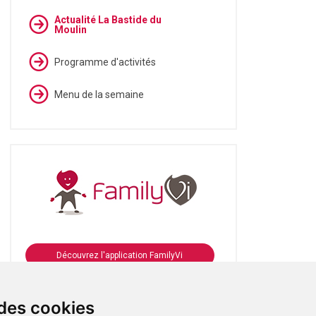
Actualité La Bastide du
Moulin
Programme d'activités
Menu de la semaine
Découvrez l'application FamilyVi
Se connecter à FamilyVi
 des cookies