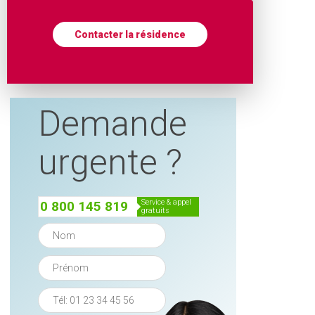
Contacter la résidence
Demande
urgente ?
service & appel
0 800 145 819
gratuits