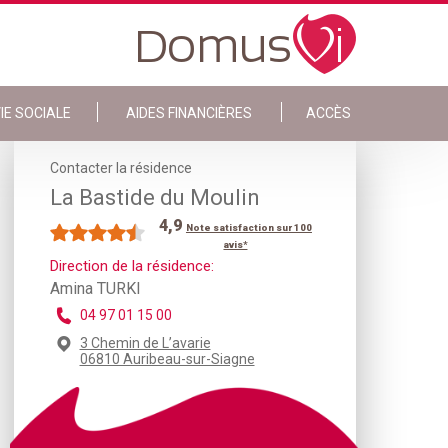
IE SOCIALE
AIDES FINANCIÈRES
ACCÈS
Contacter la résidence
La Bastide du Moulin
4,9
Note satisfaction sur 100
avis*
Direction de la résidence:
Amina TURKI
04 97 01 15 00
3 Chemin de L’avarie
06810 Auribeau-sur-Siagne